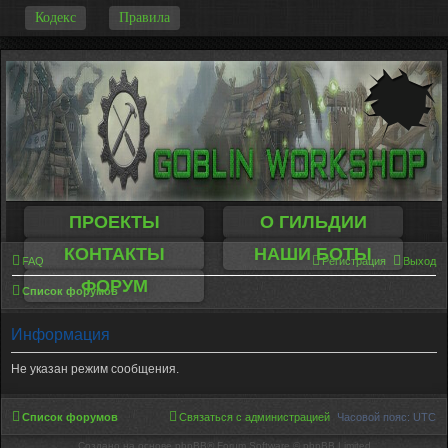
-
Кодекс
Правила
ПРОЕКТЫ
О ГИЛЬДИИ
КОНТАКТЫ
НАШИ БОТЫ
FAQ
Регистрация
Выход
ФОРУМ
Список форумов
Информация
Не указан режим сообщения.
Список форумов
Связаться с администрацией
Часовой пояс:
UTC
Создано на основе phpBB® Forum Software © phpBB Limited