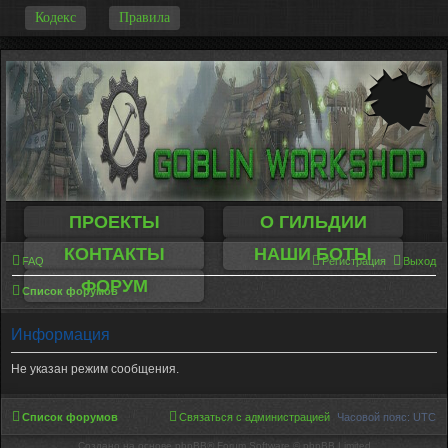
-
Кодекс
Правила
ПРОЕКТЫ
О ГИЛЬДИИ
КОНТАКТЫ
НАШИ БОТЫ
FAQ
Регистрация
Выход
ФОРУМ
Список форумов
Информация
Не указан режим сообщения.
Список форумов
Связаться с администрацией
Часовой пояс:
UTC
Создано на основе phpBB® Forum Software © phpBB Limited