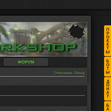
П
Р
О
Е
К
Т
Ы
Б
ФОРУМ
О
Т
Ы
Регистрация
Выход
Д
О
Н
А
Т
Б
А