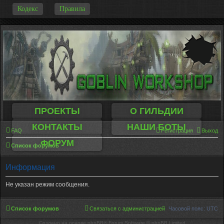
-
Кодекс
Правила
ПРОЕКТЫ
О ГИЛЬДИИ
КОНТАКТЫ
НАШИ БОТЫ
FAQ
Регистрация
Выход
ФОРУМ
Список форумов
Информация
Не указан режим сообщения.
Список форумов
Связаться с администрацией
Часовой пояс:
UTC
Создано на основе phpBB® Forum Software © phpBB Limited