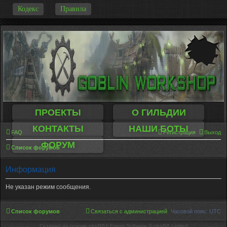
-
Кодекс
Правила
ПРОЕКТЫ
О ГИЛЬДИИ
КОНТАКТЫ
НАШИ БОТЫ
FAQ
Регистрация
Выход
ФОРУМ
Список форумов
Информация
Не указан режим сообщения.
Список форумов
Связаться с администрацией
Часовой пояс:
UTC
Создано на основе phpBB® Forum Software © phpBB Limited