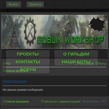
-
Кодекс
Правила
ПРОЕКТЫ
О ГИЛЬДИИ
КОНТАКТЫ
НАШИ БОТЫ
FAQ
Регистрация
Выход
ФОРУМ
Список форумов
Информация
Не указан режим сообщения.
Список форумов
Связаться с администрацией
Часовой пояс:
UTC
Создано на основе phpBB® Forum Software © phpBB Limited