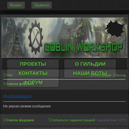
-
Кодекс
Правила
ПРОЕКТЫ
О ГИЛЬДИИ
КОНТАКТЫ
НАШИ БОТЫ
FAQ
Регистрация
Выход
ФОРУМ
Список форумов
Информация
Не указан режим сообщения.
Список форумов
Связаться с администрацией
Часовой пояс:
UTC
Создано на основе phpBB® Forum Software © phpBB Limited