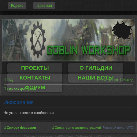
-
Кодекс
Правила
ПРОЕКТЫ
О ГИЛЬДИИ
КОНТАКТЫ
НАШИ БОТЫ
FAQ
Регистрация
Выход
ФОРУМ
Список форумов
Информация
Не указан режим сообщения.
Список форумов
Связаться с администрацией
Часовой пояс:
UTC
Создано на основе phpBB® Forum Software © phpBB Limited