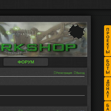
П
Р
О
Е
К
Т
Ы
Б
ФОРУМ
О
Т
Ы
Регистрация
Выход
Д
О
Н
А
Т
Б
А