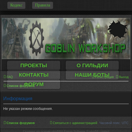
-
Кодекс
Правила
ПРОЕКТЫ
О ГИЛЬДИИ
КОНТАКТЫ
НАШИ БОТЫ
FAQ
Регистрация
Выход
ФОРУМ
Список форумов
Информация
Не указан режим сообщения.
Список форумов
Связаться с администрацией
Часовой пояс:
UTC
Создано на основе phpBB® Forum Software © phpBB Limited