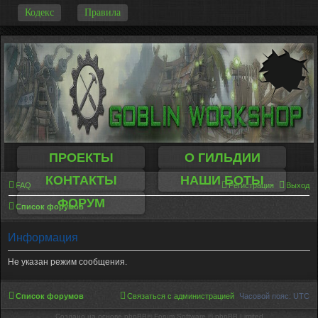
-
Кодекс
Правила
ПРОЕКТЫ
О ГИЛЬДИИ
КОНТАКТЫ
НАШИ БОТЫ
FAQ
Регистрация
Выход
ФОРУМ
Список форумов
Информация
Не указан режим сообщения.
Список форумов
Связаться с администрацией
Часовой пояс:
UTC
Создано на основе phpBB® Forum Software © phpBB Limited