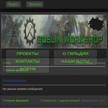
-
Кодекс
Правила
ПРОЕКТЫ
О ГИЛЬДИИ
КОНТАКТЫ
НАШИ БОТЫ
FAQ
Регистрация
Выход
ФОРУМ
Список форумов
Информация
Не указан режим сообщения.
Список форумов
Связаться с администрацией
Часовой пояс:
UTC
Создано на основе phpBB® Forum Software © phpBB Limited