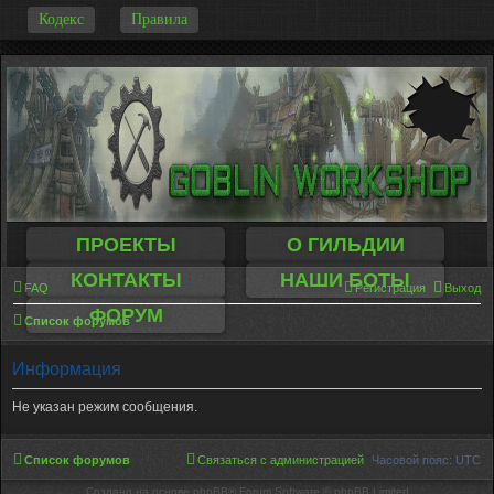
-
Кодекс
Правила
ПРОЕКТЫ
О ГИЛЬДИИ
КОНТАКТЫ
НАШИ БОТЫ
FAQ
Регистрация
Выход
ФОРУМ
Список форумов
Информация
Не указан режим сообщения.
Список форумов
Связаться с администрацией
Часовой пояс:
UTC
Создано на основе phpBB® Forum Software © phpBB Limited