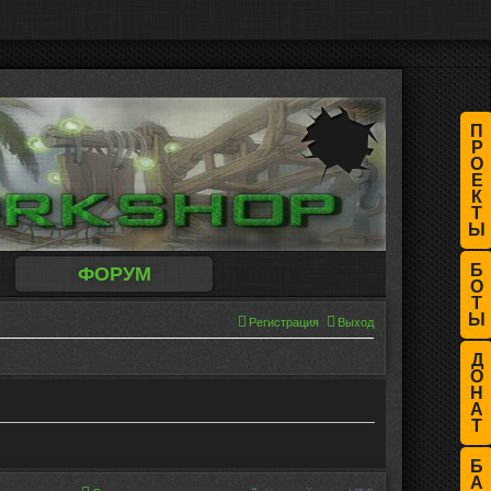
П
Р
О
Е
К
Т
Ы
Б
ФОРУМ
О
Т
Ы
Регистрация
Выход
Д
О
Н
А
Т
Б
А