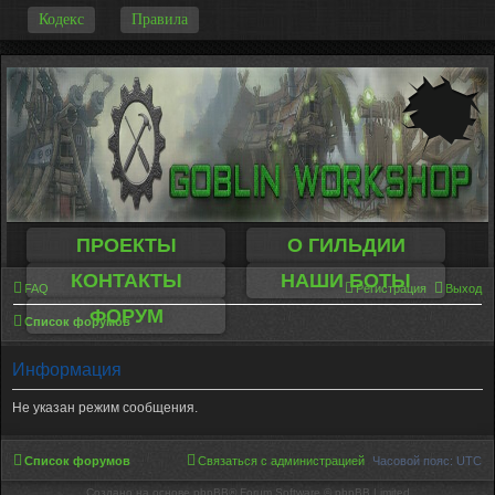
-
Кодекс
Правила
ПРОЕКТЫ
О ГИЛЬДИИ
КОНТАКТЫ
НАШИ БОТЫ
FAQ
Регистрация
Выход
ФОРУМ
Список форумов
Информация
Не указан режим сообщения.
Список форумов
Связаться с администрацией
Часовой пояс:
UTC
Создано на основе phpBB® Forum Software © phpBB Limited