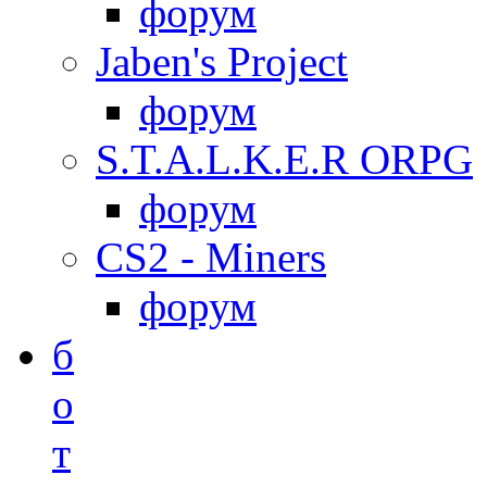
форум
Jaben's Project
форум
S.T.A.L.K.E.R ORPG
форум
CS2 - Miners
форум
б
о
т