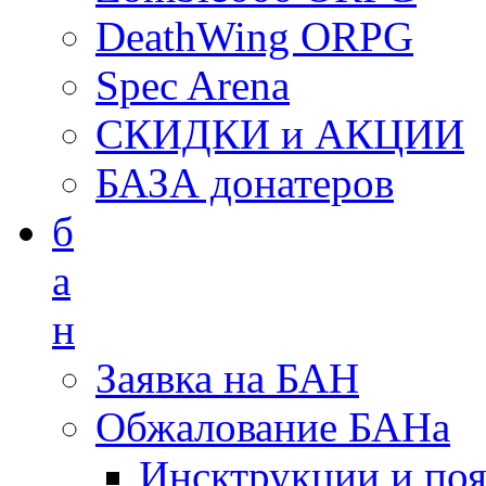
DeathWing ORPG
Spec Arena
СКИДКИ и АКЦИИ
БАЗА донатеров
б
а
н
Заявка на БАН
Обжалование БАНа
Инсктрукции и по