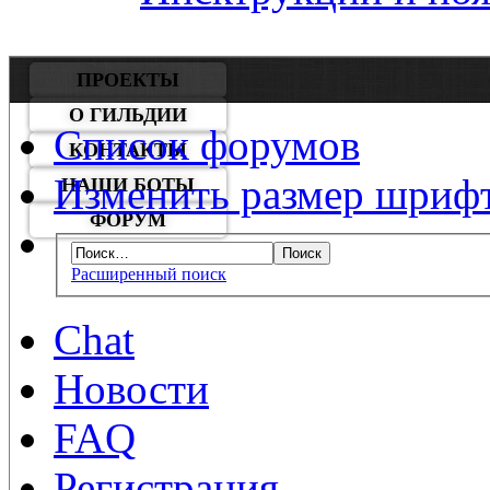
ПРОЕКТЫ
О ГИЛЬДИИ
Список форумов
КОНТАКТЫ
Изменить размер шриф
НАШИ БОТЫ
ФОРУМ
Расширенный поиск
Chat
Новости
FAQ
Регистрация