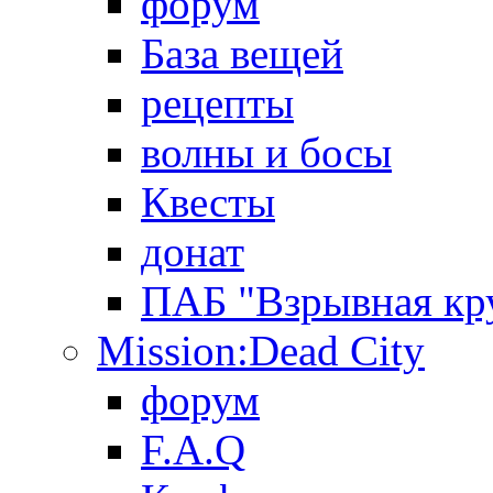
форум
База вещей
рецепты
волны и босы
Квесты
донат
ПАБ "Взрывная кр
Mission:Dead City
форум
F.A.Q