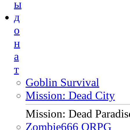
ы
д
о
н
а
т
Goblin Survival
Mission: Dead City
Mission: Dead Paradis
Zombie666 ORPG