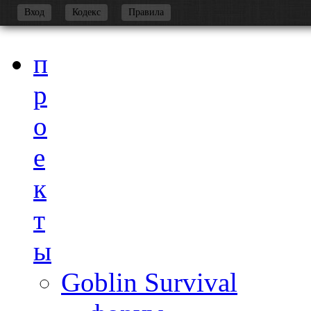
-
Вход
Кодекс
Правила
п
р
о
е
к
т
ы
Goblin Survival