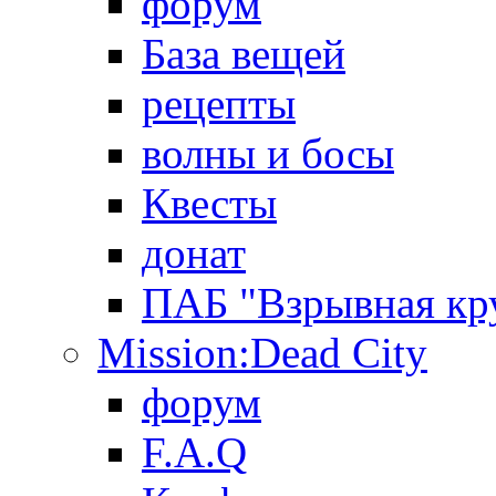
форум
База вещей
рецепты
волны и босы
Квесты
донат
ПАБ "Взрывная кр
Mission:Dead City
форум
F.A.Q