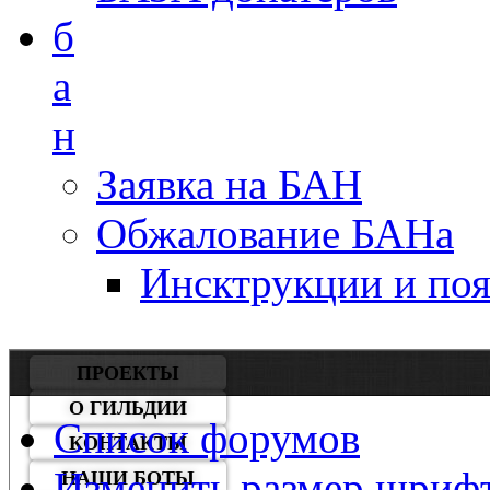
б
а
н
Заявка на БАН
Обжалование БАНа
Инсктрукции и по
ПРОЕКТЫ
О ГИЛЬДИИ
Список форумов
КОНТАКТЫ
Изменить размер шриф
НАШИ БОТЫ