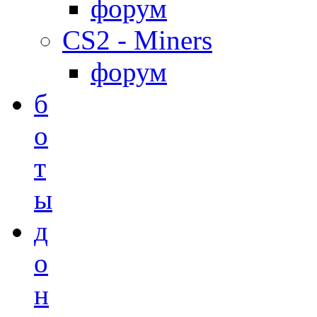
форум
CS2 - Miners
форум
б
о
т
ы
д
о
н