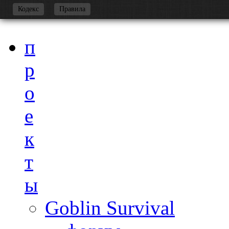
-
Кодекс
Правила
п
р
о
е
к
т
ы
Goblin Survival