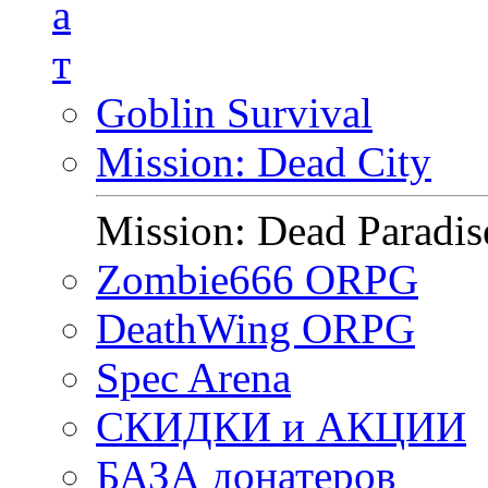
а
т
Goblin Survival
Mission: Dead City
Mission: Dead Paradis
Zombie666 ORPG
DeathWing ORPG
Spec Arena
СКИДКИ и АКЦИИ
БАЗА донатеров