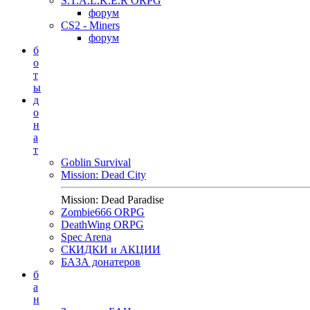
S.T.A.L.K.E.R ORPG
форум
CS2 - Miners
форум
б
о
т
ы
д
о
н
а
т
Goblin Survival
Mission: Dead City
Mission: Dead Paradise
Zombie666 ORPG
DeathWing ORPG
Spec Arena
СКИДКИ и АКЦИИ
БАЗА донатеров
б
а
н