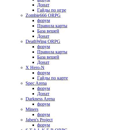
Донат
Гайды по игре
Zombie666 ORPG
форум
Правила карты
База вещей
Донат
DeathWing ORPG
форум
Правила карты
База вещей
Донат
X Hero-N
форум
Гайды по карте
Spec Arena
форум
Донат
Darkness Arena
форум
Miners
форум
Jaben's Project
форум