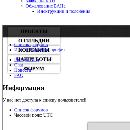
Заявка на БАН
Обжалование БАНа
Инсктрукции и пояснения
ПРОЕКТЫ
О ГИЛЬДИИ
Список форумов
КОНТАКТЫ
Изменить размер шрифта
НАШИ БОТЫ
Phoogle Map
Chat
ФОРУМ
Новости
FAQ
Информация
У вас нет доступа к списку пользователей.
Список форумов
Часовой пояс: UTC