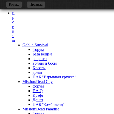
-
Кодекс
Правила
п
р
о
е
к
т
ы
Goblin Survival
форум
База вещей
рецепты
волны и босы
Квесты
донат
ПАБ "Взрывная кружка"
Mission:Dead City
форум
F.A.Q
Крафт
Донат
ПАБ "Зомбиленд"
Mission:Dead Paradise
форум