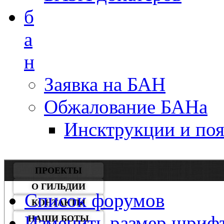
б
а
н
Заявка на БАН
Обжалование БАНа
Инсктрукции и по
ПРОЕКТЫ
О ГИЛЬДИИ
Список форумов
КОНТАКТЫ
Изменить размер шриф
НАШИ БОТЫ