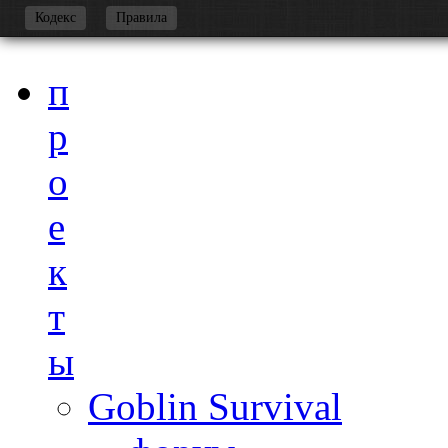
-
Кодекс
Правила
п
р
о
е
к
т
ы
Goblin Survival