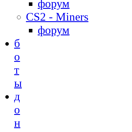
форум
CS2 - Miners
форум
б
о
т
ы
д
о
н