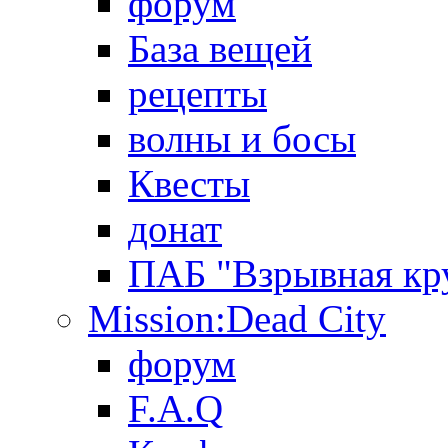
форум
База вещей
рецепты
волны и босы
Квесты
донат
ПАБ "Взрывная кр
Mission:Dead City
форум
F.A.Q