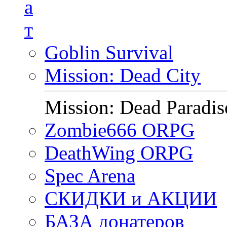
а
т
Goblin Survival
Mission: Dead City
Mission: Dead Paradis
Zombie666 ORPG
DeathWing ORPG
Spec Arena
СКИДКИ и АКЦИИ
БАЗА донатеров