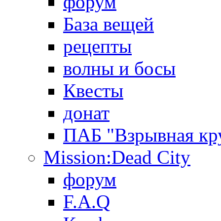
форум
База вещей
рецепты
волны и босы
Квесты
донат
ПАБ "Взрывная кр
Mission:Dead City
форум
F.A.Q