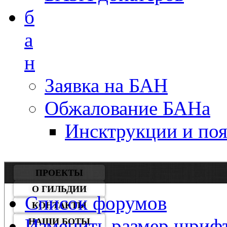
б
а
н
Заявка на БАН
Обжалование БАНа
Инсктрукции и по
ПРОЕКТЫ
О ГИЛЬДИИ
Список форумов
КОНТАКТЫ
Изменить размер шриф
НАШИ БОТЫ