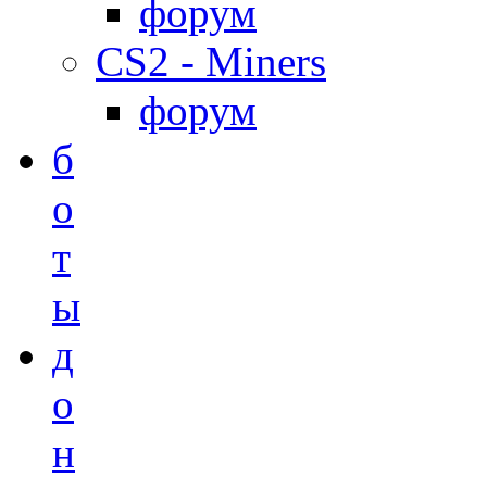
форум
CS2 - Miners
форум
б
о
т
ы
д
о
н