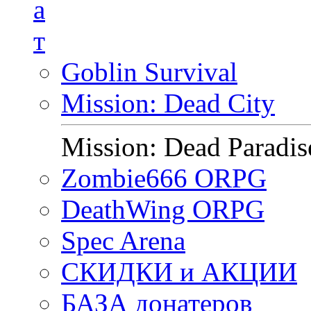
а
т
Goblin Survival
Mission: Dead City
Mission: Dead Paradis
Zombie666 ORPG
DeathWing ORPG
Spec Arena
СКИДКИ и АКЦИИ
БАЗА донатеров