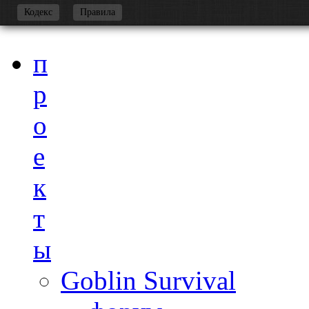
-
Кодекс
Правила
п
р
о
е
к
т
ы
Goblin Survival