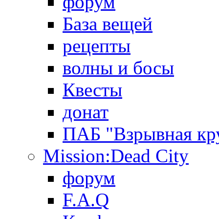
форум
База вещей
рецепты
волны и босы
Квесты
донат
ПАБ "Взрывная кр
Mission:Dead City
форум
F.A.Q