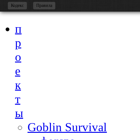
-
Кодекс
Правила
п
р
о
е
к
т
ы
Goblin Survival