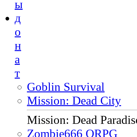
ы
д
о
н
а
т
Goblin Survival
Mission: Dead City
Mission: Dead Paradis
Zombie666 ORPG