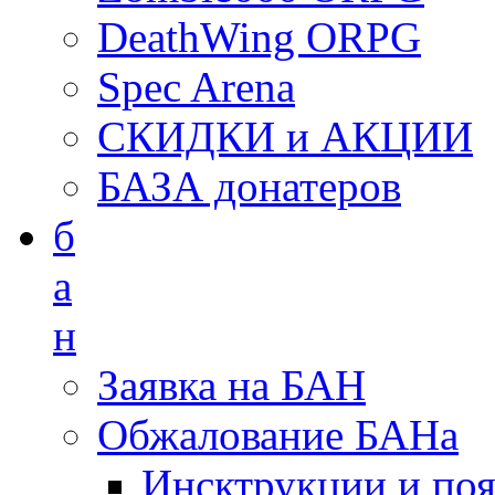
DeathWing ORPG
Spec Arena
СКИДКИ и АКЦИИ
БАЗА донатеров
б
а
н
Заявка на БАН
Обжалование БАНа
Инсктрукции и по