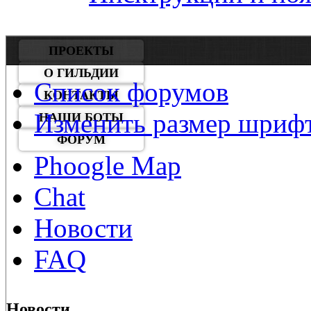
ПРОЕКТЫ
О ГИЛЬДИИ
Список форумов
КОНТАКТЫ
Изменить размер шриф
НАШИ БОТЫ
ФОРУМ
Phoogle Map
Chat
Новости
FAQ
Новости