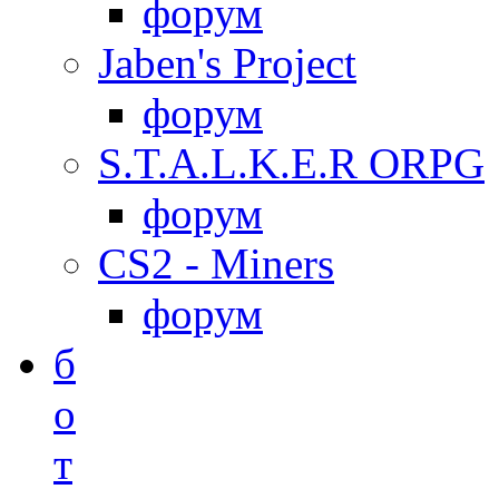
форум
Jaben's Project
форум
S.T.A.L.K.E.R ORPG
форум
CS2 - Miners
форум
б
о
т