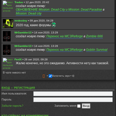
Tradus
•
12 дек 2020, 20:42
создал новую тему:
ОБНОВЛЕНИЕ Mission: Dead City и Mission: Dead Paradise
в
Mission: Dead city
mrdestiny
•
09 дек 2020, 04:28
2020 год, какие форумы
MrGambler13
•
14 ноя 2020, 13:29
создал новую тему:
Перенос на WC3Reforge
в
Zombie 666
MrGambler13
•
14 ноя 2020, 13:28
создал новую тему:
Перенос на WC3Reforge
в
Goblin Survival
FenIX
•
26 окт 2020, 09:28
Жалко конечно, но это ожидаемо. Активности нету как таковой.
В чате никого нет
Diazz0229
•
24 окт 2020, 16:31
Включить звук
©
Форум скоро закроется. Заходите в дискорд:
https://discord.com/invite/DDMptdZ
ВХОД
•
РЕГИСТРАЦИЯ
Fuzure
•
28 авг 2020, 21:02
Всем игрокам которые до сих пор живы,привет. Надеюсь кто-то
Имя пользователя:
помнит меня - Fuzure. Всегда играл на медике и ходил в мдп со
старенькими)
Пароль:
Забыли пароль?
Запомнить меня
Tradus
•
22 авг 2020, 15:13
Вы пробовали ники содержащие только латинциу? без
пробелов и спец символов?
КТО СЕЙЧАС НА КОНФЕРЕНЦИИ