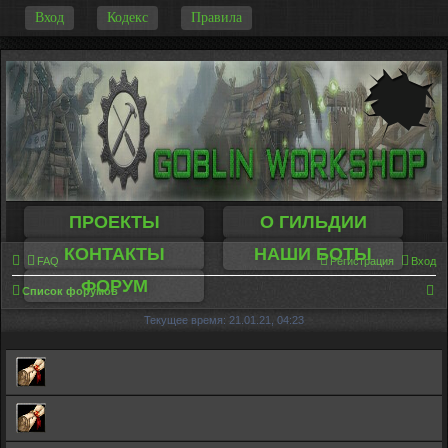
-
Вход
Кодекс
Правила
ПРОЕКТЫ
О ГИЛЬДИИ
КОНТАКТЫ
НАШИ БОТЫ
FAQ
Регистрация
Вход
ФОРУМ
П
Список форумов
о
Текущее время: 21.01.21, 04:23
и
с
к