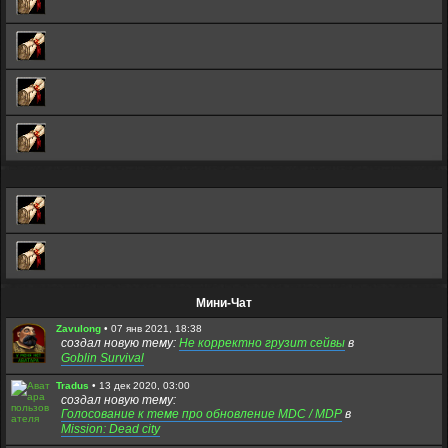
Мини-Чат
Zavulong
•
07 янв 2021, 18:38
создал новую тему:
Не корректно грузит сейвы
в
Goblin Survival
Tradus
•
13 дек 2020, 03:00
создал новую тему:
Голосование к теме про обновление MDC / MDP
в
Mission: Dead city