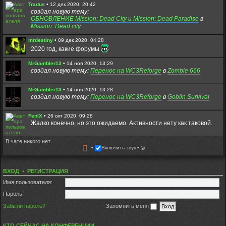
Tradus
•
12 дек 2020, 20:42
создал новую тему:
ОБНОВЛЕНИЕ Mission: Dead City и Mission: Dead Paradise
в
Mission: Dead city
mrdestiny
•
09 дек 2020, 04:28
2020 год, какие форумы
MrGambler13
•
14 ноя 2020, 13:29
создал новую тему:
Перенос на WC3Reforge
в
Zombie 666
MrGambler13
•
14 ноя 2020, 13:28
создал новую тему:
Перенос на WC3Reforge
в
Goblin Survival
FenIX
•
26 окт 2020, 09:28
Жалко конечно, но это ожидаемо. Активности нету как таковой.
В чате никого нет
Diazz0229
•
24 окт 2020, 16:31
Включить звук
©
Форум скоро закроется. Заходите в дискорд:
https://discord.com/invite/DDMptdZ
ВХОД
•
РЕГИСТРАЦИЯ
Fuzure
•
28 авг 2020, 21:02
Всем игрокам которые до сих пор живы,привет. Надеюсь кто-то
Имя пользователя:
помнит меня - Fuzure. Всегда играл на медике и ходил в мдп со
старенькими)
Пароль:
Забыли пароль?
Запомнить меня
Tradus
•
22 авг 2020, 15:13
Вы пробовали ники содержащие только латинциу? без
пробелов и спец символов?
КТО СЕЙЧАС НА КОНФЕРЕНЦИИ