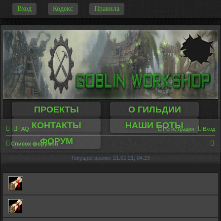
-
Вход
Кодекс
Правила
ПРОЕКТЫ
О ГИЛЬДИИ
КОНТАКТЫ
НАШИ БОТЫ
FAQ
Регистрация
Вход
ФОРУМ
П
Список форумов
о
Текущее время: 21.01.21, 04:23
и
с
к