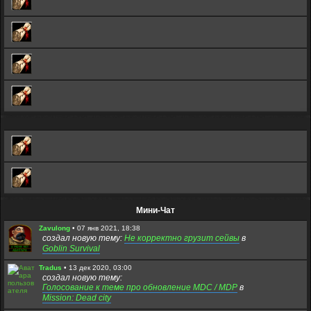
Мини-Чат
Zavulong
•
07 янв 2021, 18:38
создал новую тему:
Не корректно грузит сейвы
в
Goblin Survival
Tradus
•
13 дек 2020, 03:00
создал новую тему:
Голосование к теме про обновление MDC / MDP
в
Mission: Dead city