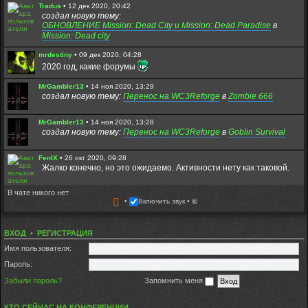
Tradus
•
12 дек 2020, 20:42
создал новую тему:
ОБНОВЛЕНИЕ Mission: Dead City и Mission: Dead Paradise
в
Mission: Dead city
mrdestiny
•
09 дек 2020, 04:28
2020 год, какие форумы
MrGambler13
•
14 ноя 2020, 13:29
создал новую тему:
Перенос на WC3Reforge
в
Zombie 666
MrGambler13
•
14 ноя 2020, 13:28
создал новую тему:
Перенос на WC3Reforge
в
Goblin Survival
FenIX
•
26 окт 2020, 09:28
Жалко конечно, но это ожидаемо. Активности нету как таковой.
В чате никого нет
Diazz0229
•
24 окт 2020, 16:31
Включить звук
©
Форум скоро закроется. Заходите в дискорд:
https://discord.com/invite/DDMptdZ
ВХОД
•
РЕГИСТРАЦИЯ
Fuzure
•
28 авг 2020, 21:02
Всем игрокам которые до сих пор живы,привет. Надеюсь кто-то
Имя пользователя:
помнит меня - Fuzure. Всегда играл на медике и ходил в мдп со
старенькими)
Пароль:
Забыли пароль?
Запомнить меня
Tradus
•
22 авг 2020, 15:13
Вы пробовали ники содержащие только латинциу? без
пробелов и спец символов?
КТО СЕЙЧАС НА КОНФЕРЕНЦИИ