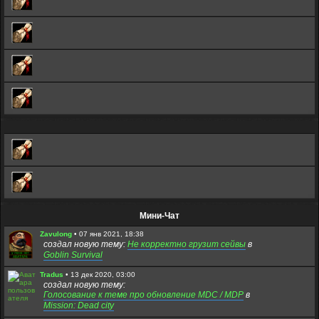
Мини-Чат
Zavulong
•
07 янв 2021, 18:38
создал новую тему:
Не корректно грузит сейвы
в
Goblin Survival
Tradus
•
13 дек 2020, 03:00
создал новую тему:
Голосование к теме про обновление MDC / MDP
в
Mission: Dead city