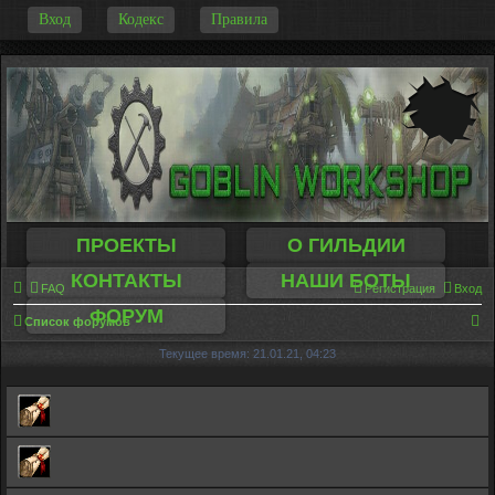
-
Вход
Кодекс
Правила
ПРОЕКТЫ
О ГИЛЬДИИ
КОНТАКТЫ
НАШИ БОТЫ
FAQ
Регистрация
Вход
ФОРУМ
П
Список форумов
о
Текущее время: 21.01.21, 04:23
и
с
к