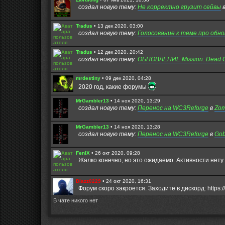
к
с
создал новую тему:
Не корректно грузит сейвы
п
о
о
о
с
б
Tradus
•
13 дек 2020, 03:00
л
щ
создал новую тему:
е
Голосование к теме про обн
е
д
н
н
и
е
ю
Tradus
•
12 дек 2020, 20:42
м
создал новую тему:
ОБНОВЛЕНИЕ Mission: Dead Cit
у
с
о
mrdestiny
•
09 дек 2020, 04:28
о
2020 год, какие форумы
б
щ
е
MrGambler13
•
14 ноя 2020, 13:29
н
создал новую тему:
Перенос на WC3Reforge
в
Zom
и
ю
MrGambler13
•
14 ноя 2020, 13:28
создал новую тему:
Перенос на WC3Reforge
в
Gob
FenIX
•
26 окт 2020, 09:28
Жалко конечно, но это ожидаемо. Активности нету 
Diazz0229
•
24 окт 2020, 16:31
Форум скоро закроется. Заходите в дискорд: https:/
В чате никого нет
Fuzure
•
28 авг 2020, 21:02
Всем игрокам которые до сих пор живы,привет. Над