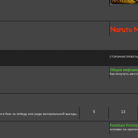
СТОРОННИЕ ПРОЕКТЫ
Общая информа
Как получить мест
5
13
я в бою за победу или ради материальной выгоды...
Footman Frenzy
основан на оригин