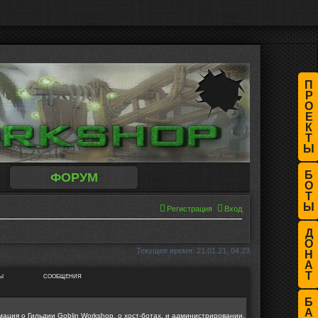
П
Р
О
Е
К
Т
Ы
Б
ФОРУМ
О
Т
Ы
Регистрация
Вход
Д
О
Текущее время: 21.01.21, 04:23
Н
А
Т
Ы
СООБЩЕНИЯ
Б
А
ция о Гильдии Goblin Workshop, о хост-ботах, и администрировании.