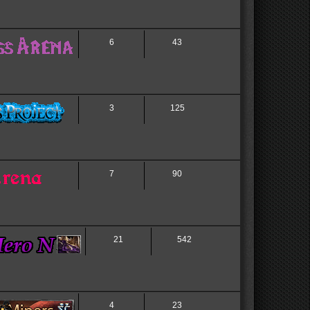
6
43
3
125
7
90
21
542
4
23