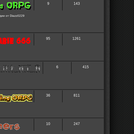
9
143
дии от Diazz0229
95
1261
6
415
36
811
10
247