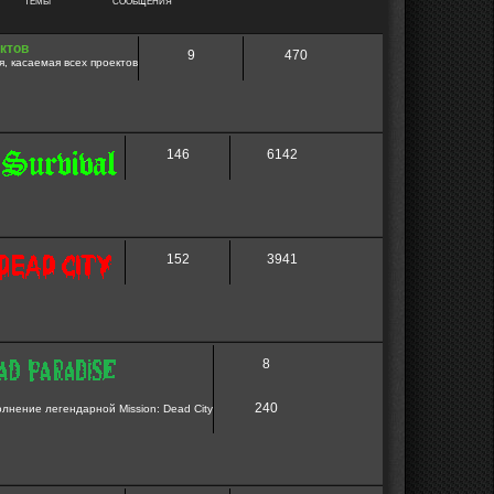
ТЕМЫ
СООБЩЕНИЯ
ктов
9
470
, касаемая всех проектов
146
6142
152
3941
8
240
нение легендарной Mission: Dead City