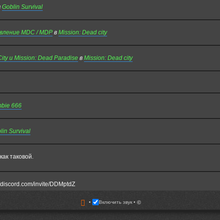
в
Goblin Survival
овление MDC / MDP
в
Mission: Dead city
y и Mission: Dead Paradise
в
Mission: Dead city
bie 666
lin Survival
как таковой.
/discord.com/invite/DDMptdZ
Включить звук
©
еюсь кто-то помнит меня - Fuzure. Всегда играл на медике и ходил в мдп со с