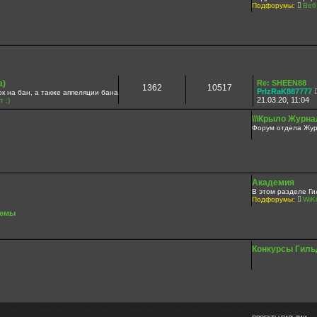
Подфорумы:
Веб
а)
Re: SHEEN88
1362
10517
PrIzRaK887777
а бан, а также аппеляции бана
21.03.20, 11:04
 :)
\\\Крыло Журнал
Форум отдела Жур
Академия
В этом разделе Ги
Подфорумы:
WiKi
темы
Конкурсы Гиль