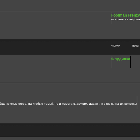
Footman Frenzy
основан на версии
ФОРУМ
ТЕМЫ
Флудилка
бще компьютеров, на любые темы!, ну и помогать другим, давая им ответы на их вопросы