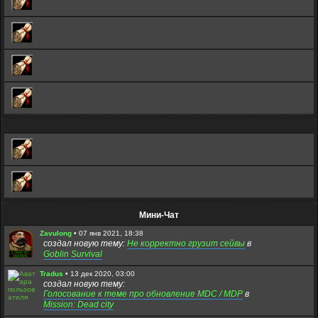
Мини-Чат
Zavulong
•
07 янв 2021, 18:38
создал новую тему:
Не корректно грузит сейвы
в
Goblin Survival
Tradus
•
13 дек 2020, 03:00
создал новую тему:
Голосование к теме про обновление MDC / MDP
в
Mission: Dead city