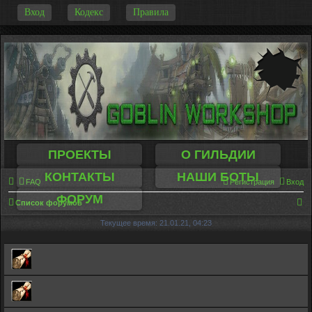
-
Вход
Кодекс
Правила
ПРОЕКТЫ
О ГИЛЬДИИ
КОНТАКТЫ
НАШИ БОТЫ
FAQ
Регистрация
Вход
ФОРУМ
П
Список форумов
о
Текущее время: 21.01.21, 04:23
и
с
к