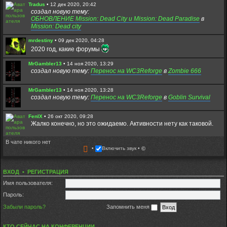
Tradus
•
12 дек 2020, 20:42
создал новую тему:
ОБНОВЛЕНИЕ Mission: Dead City и Mission: Dead Paradise
в
Mission: Dead city
mrdestiny
•
09 дек 2020, 04:28
2020 год, какие форумы
MrGambler13
•
14 ноя 2020, 13:29
создал новую тему:
Перенос на WC3Reforge
в
Zombie 666
MrGambler13
•
14 ноя 2020, 13:28
создал новую тему:
Перенос на WC3Reforge
в
Goblin Survival
FenIX
•
26 окт 2020, 09:28
Жалко конечно, но это ожидаемо. Активности нету как таковой.
В чате никого нет
Diazz0229
•
24 окт 2020, 16:31
Включить звук
©
Форум скоро закроется. Заходите в дискорд:
https://discord.com/invite/DDMptdZ
ВХОД
•
РЕГИСТРАЦИЯ
Fuzure
•
28 авг 2020, 21:02
Всем игрокам которые до сих пор живы,привет. Надеюсь кто-то
Имя пользователя:
помнит меня - Fuzure. Всегда играл на медике и ходил в мдп со
старенькими)
Пароль:
Забыли пароль?
Запомнить меня
Tradus
•
22 авг 2020, 15:13
Вы пробовали ники содержащие только латинциу? без
пробелов и спец символов?
КТО СЕЙЧАС НА КОНФЕРЕНЦИИ