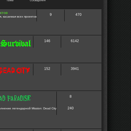
ТЕМЫ
СООБЩЕНИЯ
ктов
9
470
, касаемая всех проектов
146
6142
152
3941
8
240
нение легендарной Mission: Dead City