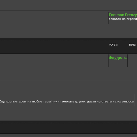
Footman Frenzy
основан на версии
ФОРУМ
ТЕМЫ
Флудилка
бще компьютеров, на любые темы!, ну и помогать другим, давая им ответы на их вопросы