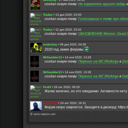
к
с
создал новую тему:
Не корректно грузит сейвы
п
о
о
о
с
б
Tradus
•
13 дек 2020, 03:00
л
щ
создал новую тему:
е
Голосование к теме про обн
е
д
н
н
и
е
ю
Tradus
•
12 дек 2020, 20:42
м
создал новую тему:
ОБНОВЛЕНИЕ Mission: Dead Cit
у
с
о
mrdestiny
•
09 дек 2020, 04:28
о
2020 год, какие форумы
б
щ
е
MrGambler13
•
14 ноя 2020, 13:29
н
создал новую тему:
Перенос на WC3Reforge
в
Zom
и
ю
MrGambler13
•
14 ноя 2020, 13:28
создал новую тему:
Перенос на WC3Reforge
в
Gob
FenIX
•
26 окт 2020, 09:28
Жалко конечно, но это ожидаемо. Активности нету 
Diazz0229
•
24 окт 2020, 16:31
Форум скоро закроется. Заходите в дискорд: https:/
В чате никого нет
Fuzure
•
28 авг 2020, 21:02
Всем игрокам которые до сих пор живы,привет. Над