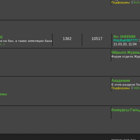
Подфорумы:
Веб
а)
Re: SHEEN88
1362
10517
PrIzRaK887777
а бан, а также аппеляции бана
21.03.20, 11:04
 :)
\\\Крыло Журнал
Форум отдела Жур
Академия
В этом разделе Ги
Подфорумы:
WiKi
темы
Конкурсы Гиль