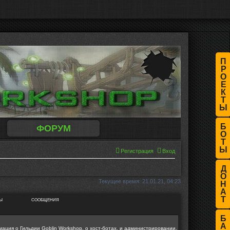
П
Р
О
Е
К
Т
Ы
Б
ФОРУМ
О
Т
Ы
Регистрация
Вход
Д
О
Текущее время: 21.01.21, 04:23
Н
А
Т
Ы
СООБЩЕНИЯ
Б
А
ция о Гильдии Goblin Workshop, о хост-ботах, и администрировании.