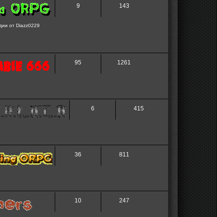
9
143
дии от Diazz0229
95
1261
6
415
36
811
10
247