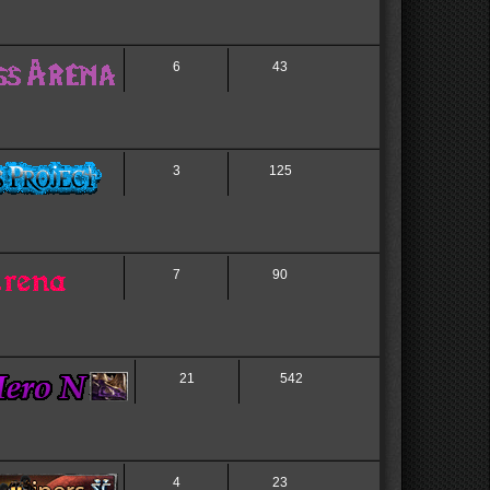
6
43
3
125
7
90
21
542
4
23