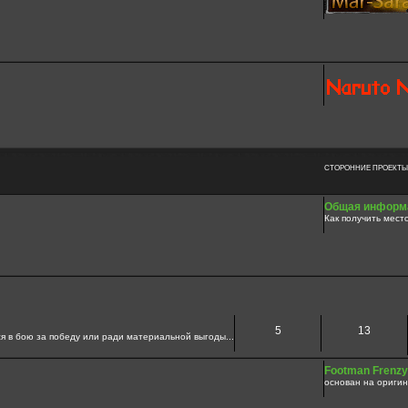
СТОРОННИЕ ПРОЕКТЫ
Общая информа
Как получить мест
5
13
я в бою за победу или ради материальной выгоды...
Footman Frenzy
основан на оригин