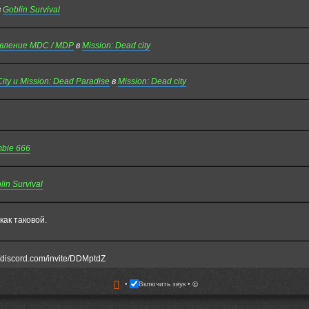
в
Goblin Survival
овление MDC / MDP
в
Mission: Dead city
y и Mission: Dead Paradise
в
Mission: Dead city
bie 666
lin Survival
как таковой.
/discord.com/invite/DDMptdZ
Включить звук
©
еюсь кто-то помнит меня - Fuzure. Всегда играл на медике и ходил в мдп со с