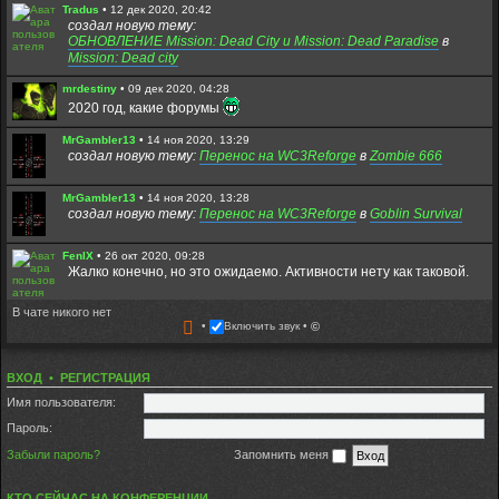
Tradus
•
12 дек 2020, 20:42
создал новую тему:
ОБНОВЛЕНИЕ Mission: Dead City и Mission: Dead Paradise
в
Mission: Dead city
mrdestiny
•
09 дек 2020, 04:28
2020 год, какие форумы
MrGambler13
•
14 ноя 2020, 13:29
создал новую тему:
Перенос на WC3Reforge
в
Zombie 666
MrGambler13
•
14 ноя 2020, 13:28
создал новую тему:
Перенос на WC3Reforge
в
Goblin Survival
FenIX
•
26 окт 2020, 09:28
Жалко конечно, но это ожидаемо. Активности нету как таковой.
В чате никого нет
Diazz0229
•
24 окт 2020, 16:31
Включить звук
©
Форум скоро закроется. Заходите в дискорд:
https://discord.com/invite/DDMptdZ
ВХОД
•
РЕГИСТРАЦИЯ
Fuzure
•
28 авг 2020, 21:02
Всем игрокам которые до сих пор живы,привет. Надеюсь кто-то
Имя пользователя:
помнит меня - Fuzure. Всегда играл на медике и ходил в мдп со
старенькими)
Пароль:
Забыли пароль?
Запомнить меня
Tradus
•
22 авг 2020, 15:13
Вы пробовали ники содержащие только латинциу? без
пробелов и спец символов?
КТО СЕЙЧАС НА КОНФЕРЕНЦИИ