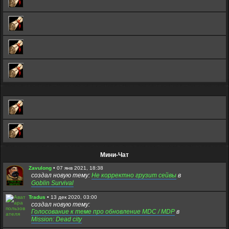
Мини-Чат
Zavulong
•
07 янв 2021, 18:38
создал новую тему:
Не корректно грузит сейвы
в
Goblin Survival
Tradus
•
13 дек 2020, 03:00
создал новую тему:
Голосование к теме про обновление MDC / MDP
в
Mission: Dead city