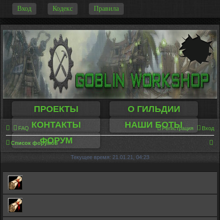
-
Вход
Кодекс
Правила
ПРОЕКТЫ
О ГИЛЬДИИ
КОНТАКТЫ
НАШИ БОТЫ
FAQ
Регистрация
Вход
ФОРУМ
П
Список форумов
о
Текущее время: 21.01.21, 04:23
и
с
к