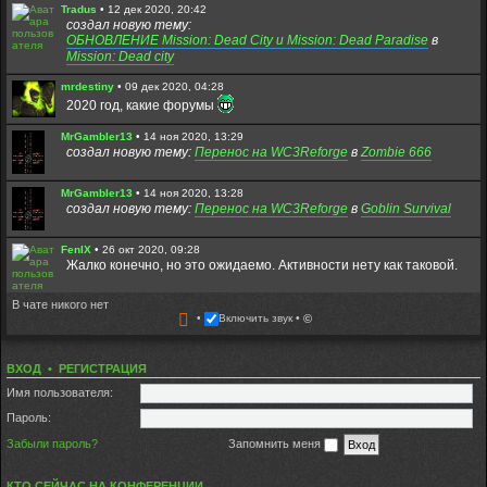
Tradus
•
12 дек 2020, 20:42
создал новую тему:
ОБНОВЛЕНИЕ Mission: Dead City и Mission: Dead Paradise
в
Mission: Dead city
mrdestiny
•
09 дек 2020, 04:28
2020 год, какие форумы
MrGambler13
•
14 ноя 2020, 13:29
создал новую тему:
Перенос на WC3Reforge
в
Zombie 666
MrGambler13
•
14 ноя 2020, 13:28
создал новую тему:
Перенос на WC3Reforge
в
Goblin Survival
FenIX
•
26 окт 2020, 09:28
Жалко конечно, но это ожидаемо. Активности нету как таковой.
В чате никого нет
Diazz0229
•
24 окт 2020, 16:31
Включить звук
©
Форум скоро закроется. Заходите в дискорд:
https://discord.com/invite/DDMptdZ
ВХОД
•
РЕГИСТРАЦИЯ
Fuzure
•
28 авг 2020, 21:02
Всем игрокам которые до сих пор живы,привет. Надеюсь кто-то
Имя пользователя:
помнит меня - Fuzure. Всегда играл на медике и ходил в мдп со
старенькими)
Пароль:
Забыли пароль?
Запомнить меня
Tradus
•
22 авг 2020, 15:13
Вы пробовали ники содержащие только латинциу? без
пробелов и спец символов?
КТО СЕЙЧАС НА КОНФЕРЕНЦИИ