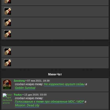
Мини-Чат
Zavulong
•
07 янв 2021, 18:38
создал новую тему:
Не корректно грузит сейвы
в
Goblin Survival
Tradus
•
13 дек 2020, 03:00
создал новую тему:
Голосование к теме про обновление MDC / MDP
в
Mission: Dead city