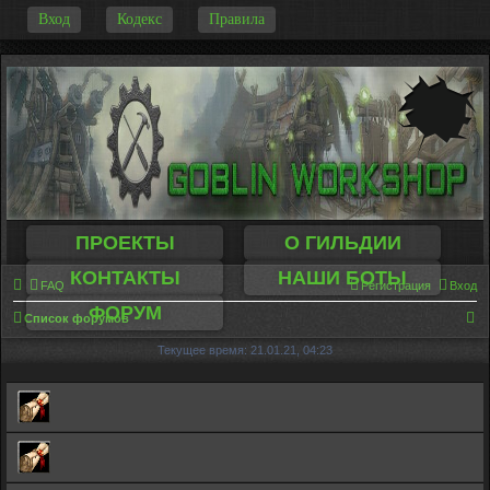
-
Вход
Кодекс
Правила
ПРОЕКТЫ
О ГИЛЬДИИ
КОНТАКТЫ
НАШИ БОТЫ
FAQ
Регистрация
Вход
ФОРУМ
П
Список форумов
о
Текущее время: 21.01.21, 04:23
и
с
к