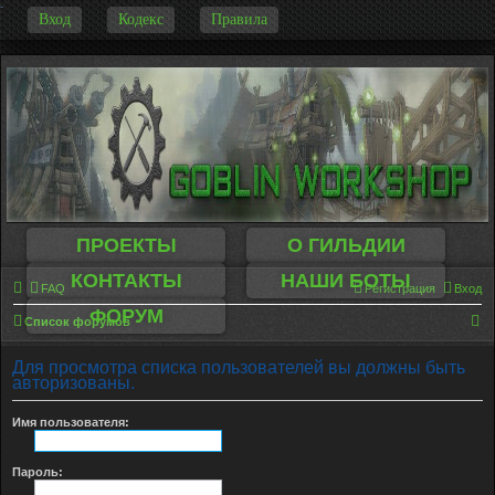
-
Вход
Кодекс
Правила
ПРОЕКТЫ
О ГИЛЬДИИ
КОНТАКТЫ
НАШИ БОТЫ
FAQ
Регистрация
Вход
ФОРУМ
П
Список форумов
о
Для просмотра списка пользователей вы должны быть
и
авторизованы.
с
Имя пользователя:
к
Пароль: