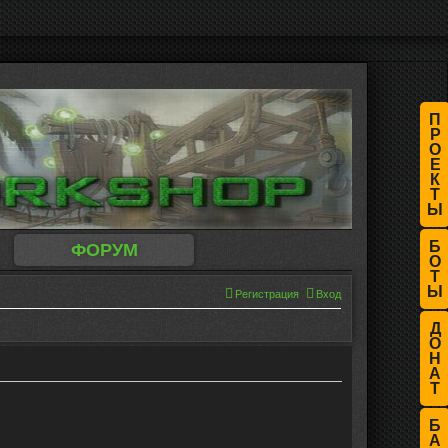
П
Р
О
Е
К
Т
Ы
Б
ФОРУМ
О
Т
Ы
Регистрация
Вход
Д
О
Н
А
Т
Б
А