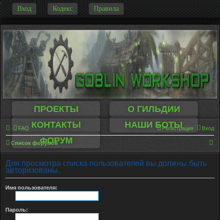
-
Вход
Кодекс
Правила
ПРОЕКТЫ
О ГИЛЬДИИ
КОНТАКТЫ
НАШИ БОТЫ
FAQ
Регистрация
Вход
ФОРУМ
П
Список форумов
о
Для просмотра списка пользователей вы должны быть
и
авторизованы.
с
Имя пользователя:
к
Пароль: