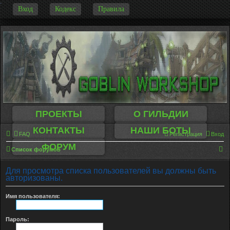
-
Вход
Кодекс
Правила
ПРОЕКТЫ
О ГИЛЬДИИ
КОНТАКТЫ
НАШИ БОТЫ
FAQ
Регистрация
Вход
ФОРУМ
П
Список форумов
о
Для просмотра списка пользователей вы должны быть
и
авторизованы.
с
Имя пользователя:
к
Пароль: