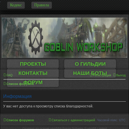
-
Кодекс
Правила
ПРОЕКТЫ
О ГИЛЬДИИ
КОНТАКТЫ
НАШИ БОТЫ
FAQ
Регистрация
Выход
ФОРУМ
Список форумов
Информация
У вас нет доступа к просмотру списка благодарностей.
Список форумов
Связаться с администрацией
Часовой пояс:
UTC
Создано на основе phpBB® Forum Software © phpBB Limited