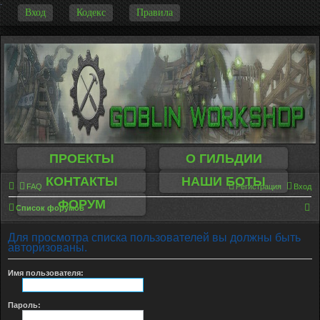
-
Вход
Кодекс
Правила
ПРОЕКТЫ
О ГИЛЬДИИ
КОНТАКТЫ
НАШИ БОТЫ
FAQ
Регистрация
Вход
ФОРУМ
П
Список форумов
о
Для просмотра списка пользователей вы должны быть
и
авторизованы.
с
Имя пользователя:
к
Пароль: