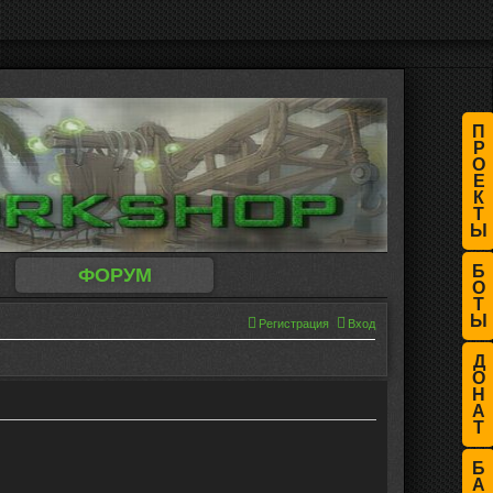
П
Р
О
Е
К
Т
Ы
Б
ФОРУМ
О
Т
Ы
Регистрация
Вход
Д
О
Н
А
Т
Б
А