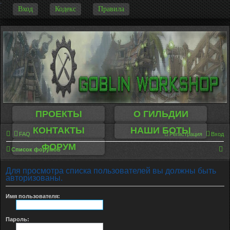
-
Вход
Кодекс
Правила
ПРОЕКТЫ
О ГИЛЬДИИ
КОНТАКТЫ
НАШИ БОТЫ
FAQ
Регистрация
Вход
ФОРУМ
П
Список форумов
о
Для просмотра списка пользователей вы должны быть
и
авторизованы.
с
Имя пользователя:
к
Пароль: