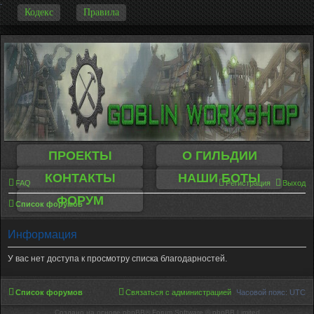
-
Кодекс
Правила
ПРОЕКТЫ
О ГИЛЬДИИ
КОНТАКТЫ
НАШИ БОТЫ
FAQ
Регистрация
Выход
ФОРУМ
Список форумов
Информация
У вас нет доступа к просмотру списка благодарностей.
Список форумов
Связаться с администрацией
Часовой пояс:
UTC
Создано на основе phpBB® Forum Software © phpBB Limited