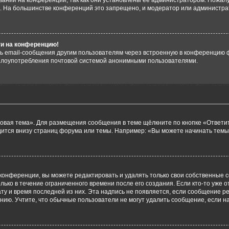
аний на конференции, так как они установлены её администратором. Пожал
е. На большинстве конференций это запрещено, и модератор или администра
ти на конференцию!
ь email-сообщения другим пользователям через встроенную в конференцию ф
ь злоупотребления почтовой системой анонимными пользователями.
овая тема». Для размещения сообщения в теме щёлкните по кнопке «Ответит
ится внизу страниц форума или темы. Например: «Вы можете начинать темы»
конференции, вы можете редактировать и удалять только свои собственные 
ько в течение ограниченного времени после его создания. Если кто-то уже 
дату и время последней из них. Эта надпись не появляется, если сообщение 
ию. Учтите, что обычные пользователи не могут удалить сообщение, если на 