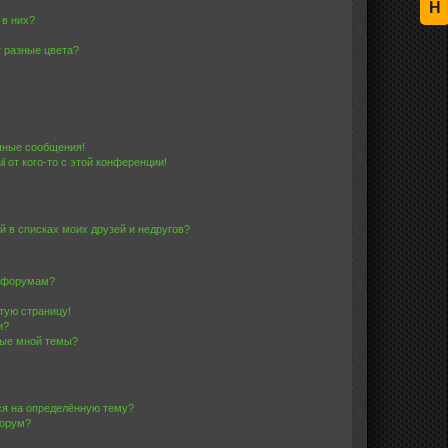
Н
 в них?
 разные цвета?
чные сообщения!
 от кого-то с этой конференции!
й в списках моих друзей и недругов?
и форумам?
стую страницу!
и?
ные мной темы?
ься на определённую тему?
форум?