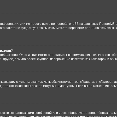
онференции, или же просто никто не перевёл phpBB на ваш язык. Попробуйт
вого пакета не существует, то вы сами можете перевести phpBB на свой язы
ователя?
зображения. Одно из них может относиться к вашему званию, обычно это звёзд
. Другое, обычно более крупное, изображение известно как «аватара» и обы
ь аватару с использованием четырёх инструментов: «Граватар», «Галерея а
, а также какие типы аватар могут быть доступны. Если вы не можете испол
чество созданных вами сообщений или идентифицируют определённых польз