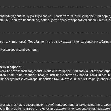
вал или удалил вашу учётную запись. Кроме того, многие конференции перио
ных. Если это произошло, попробуйте зарегистрироваться снова и активнее 
егко получить новый. Перейдите на страницу входа на конференцию и щёлкни
инистратором конференции.
мени и пароля?
сможете оставаться под своим именем на конференции только некоторое огран
 чтобы вам не приходилось вводить имя пользователя и пароль каждый раз, 
щедоступном компьютере, например в библиотеке, интернет-кафе, университе
ам оставаться авторизованным на этой конференции, а также выполняют друг
ом. Если вы испытываете трудности с входом на конференцию или выходом с