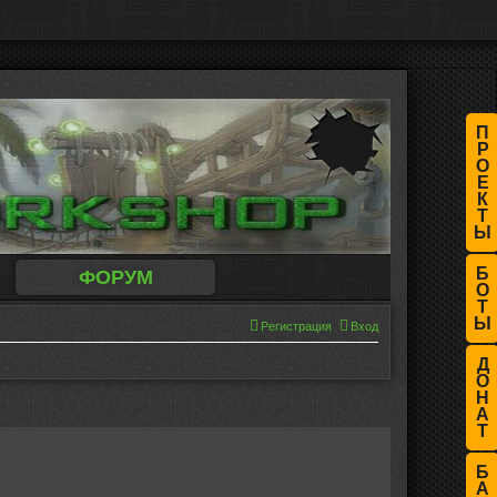
П
Р
О
Е
К
Т
Ы
Б
ФОРУМ
О
Т
Ы
Регистрация
Вход
Д
О
Н
А
Т
Б
А