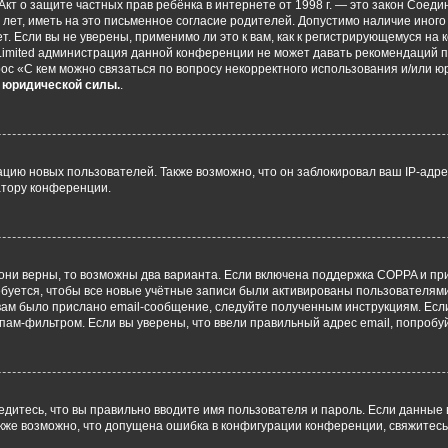
 или Акт о защите частных прав ребёнка в интернете от 1998 г. — это закон Со
т, иметь на это письменное согласие родителей. Допустимо наличие иного
 Если вы не уверены, применимо ли это к вам, как к регистрирующемуся на 
Limited администрация данной конференции не может давать рекомендаций 
ос «С кем можно связаться по вопросу некорректного использования и/или ю
т юридической силы.
.
ию новых пользователей. Также возможно, что он заблокировал ваш IP-адре
атору конференции.
они верны, то возможны два варианта. Если включена поддержка COPPA и при 
уется, чтобы все новые учётные записи были активированы пользователями
ам было прислано email-сообщение, следуйте полученным инструкциям. Если
пам-фильтром. Если вы уверены, что ввели правильный адрес email, попробу
едитесь, что вы правильно вводите имя пользователя и пароль. Если данные
Также возможно, что допущена ошибка в конфигурации конференции, свяжитес