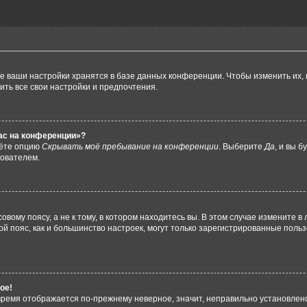
е ваши настройки хранятся в базе данных конференции. Чтобы изменить их,
ить все свои настройки и предпочтения.
час на конференции»?
дёте опцию
Скрывать моё пребывание на конференции
. Выберите
Да
, и вы 
зователем.
вому поясу, а не к тому, в котором находитесь вы. В этом случае измените в 
овой пояс, как и большинство настроек, могут только зарегистрированные пол
ое!
о время отображается по-прежнему неверное, значит, неправильно установле