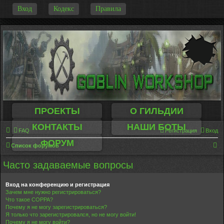
-
Вход
Кодекс
Правила
ПРОЕКТЫ
О ГИЛЬДИИ
КОНТАКТЫ
НАШИ БОТЫ
FAQ
Регистрация
Вход
ФОРУМ
П
Список форумов
о
Часто задаваемые вопросы
и
с
Вход на конференцию и регистрация
Зачем мне нужно регистрироваться?
к
Что такое COPPA?
Почему я не могу зарегистрироваться?
Я только что зарегистрировался, но не могу войти!
Почему я не могу войти?