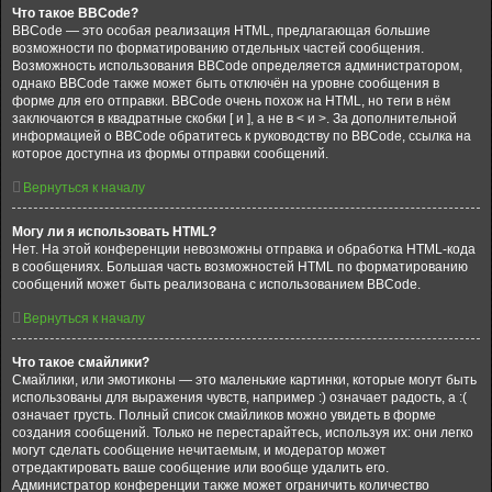
Что такое BBCode?
BBCode — это особая реализация HTML, предлагающая большие
возможности по форматированию отдельных частей сообщения.
Возможность использования BBCode определяется администратором,
однако BBCode также может быть отключён на уровне сообщения в
форме для его отправки. BBCode очень похож на HTML, но теги в нём
заключаются в квадратные скобки [ и ], а не в < и >. За дополнительной
информацией о BBCode обратитесь к руководству по BBCode, ссылка на
которое доступна из формы отправки сообщений.
Вернуться к началу
Могу ли я использовать HTML?
Нет. На этой конференции невозможны отправка и обработка HTML-кода
в сообщениях. Большая часть возможностей HTML по форматированию
сообщений может быть реализована с использованием BBCode.
Вернуться к началу
Что такое смайлики?
Смайлики, или эмотиконы — это маленькие картинки, которые могут быть
использованы для выражения чувств, например :) означает радость, а :(
означает грусть. Полный список смайликов можно увидеть в форме
создания сообщений. Только не перестарайтесь, используя их: они легко
могут сделать сообщение нечитаемым, и модератор может
отредактировать ваше сообщение или вообще удалить его.
Администратор конференции также может ограничить количество