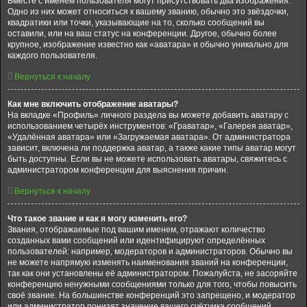
Вместе с именем пользователя могут присутствовать два изображения.
Одно из них может относиться к вашему званию, обычно это звёздочки,
квадратики или точки, указывающие на то, сколько сообщений вы
оставили, или на ваш статус на конференции. Другое, обычно более
крупное, изображение известно как «аватара» и обычно уникально для
каждого пользователя.
Вернуться к началу
Как мне включить отображение аватары?
На вкладке «Профиль» личного раздела вы можете добавить аватару с
использованием четырёх инструментов: «Граватар», «Галерея аватар»,
«Удалённая аватара» или «Загружаемая аватара». От администратора
зависит, включена ли поддержка аватар, а также какие типы аватар могут
быть доступны. Если вы не можете использовать аватары, свяжитесь с
администратором конференции для выяснения причин.
Вернуться к началу
Что такое звание и как я могу изменить его?
Звания, отображаемые под вашим именем, отражают количество
созданных вами сообщений или идентифицируют определённых
пользователей: например, модераторов и администраторов. Обычно вы
не можете напрямую изменять наименования званий на конференции,
так как они установлены её администратором. Пожалуйста, не засоряйте
конференцию ненужными сообщениями только для того, чтобы повысить
своё звание. На большинстве конференций это запрещено, и модератор
или администратор понизят значение вашего счётчика сообщений.