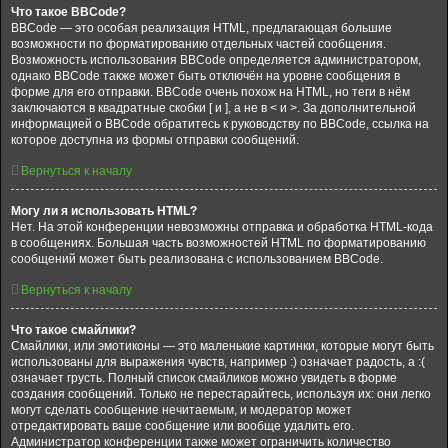
Что такое BBCode?
BBCode — это особая реализация HTML, предлагающая большие
возможности по форматированию отдельных частей сообщения.
Возможность использования BBCode определяется администратором,
однако BBCode также может быть отключён на уровне сообщения в
форме для его отправки. BBCode очень похож на HTML, но теги в нём
заключаются в квадратные скобки [ и ], а не в < и >. За дополнительной
информацией о BBCode обратитесь к руководству по BBCode, ссылка на
которое доступна из формы отправки сообщений.
Вернуться к началу
Могу ли я использовать HTML?
Нет. На этой конференции невозможны отправка и обработка HTML-кода
в сообщениях. Большая часть возможностей HTML по форматированию
сообщений может быть реализована с использованием BBCode.
Вернуться к началу
Что такое смайлики?
Смайлики, или эмотиконы — это маленькие картинки, которые могут быть
использованы для выражения чувств, например :) означает радость, а :(
означает грусть. Полный список смайликов можно увидеть в форме
создания сообщений. Только не перестарайтесь, используя их: они легко
могут сделать сообщение нечитаемым, и модератор может
отредактировать ваше сообщение или вообще удалить его.
Администратор конференции также может ограничить количество