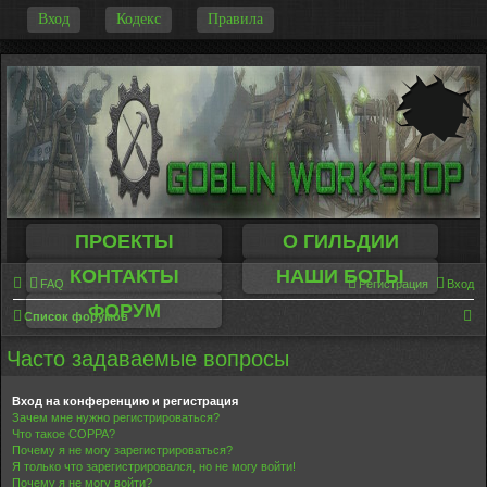
-
Вход
Кодекс
Правила
ПРОЕКТЫ
О ГИЛЬДИИ
КОНТАКТЫ
НАШИ БОТЫ
FAQ
Регистрация
Вход
ФОРУМ
П
Список форумов
о
Часто задаваемые вопросы
и
с
Вход на конференцию и регистрация
Зачем мне нужно регистрироваться?
к
Что такое COPPA?
Почему я не могу зарегистрироваться?
Я только что зарегистрировался, но не могу войти!
Почему я не могу войти?