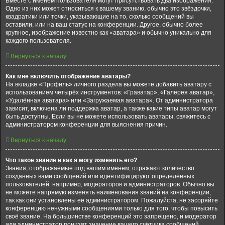
Вместе с именем пользователя могут присутствовать два изображения.
Одно из них может относиться к вашему званию, обычно это звёздочки,
квадратики или точки, указывающие на то, сколько сообщений вы
оставили, или на ваш статус на конференции. Другое, обычно более
крупное, изображение известно как «аватара» и обычно уникально для
каждого пользователя.
Вернуться к началу
Как мне включить отображение аватары?
На вкладке «Профиль» личного раздела вы можете добавить аватару с
использованием четырёх инструментов: «Граватар», «Галерея аватар»,
«Удалённая аватара» или «Загружаемая аватара». От администратора
зависит, включена ли поддержка аватар, а также какие типы аватар могут
быть доступны. Если вы не можете использовать аватары, свяжитесь с
администратором конференции для выяснения причин.
Вернуться к началу
Что такое звание и как я могу изменить его?
Звания, отображаемые под вашим именем, отражают количество
созданных вами сообщений или идентифицируют определённых
пользователей: например, модераторов и администраторов. Обычно вы
не можете напрямую изменять наименования званий на конференции,
так как они установлены её администратором. Пожалуйста, не засоряйте
конференцию ненужными сообщениями только для того, чтобы повысить
своё звание. На большинстве конференций это запрещено, и модератор
или администратор понизят значение вашего счётчика сообщений.