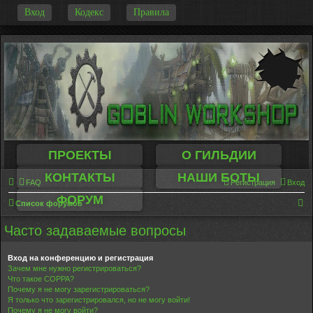
-
Вход
Кодекс
Правила
ПРОЕКТЫ
О ГИЛЬДИИ
КОНТАКТЫ
НАШИ БОТЫ
FAQ
Регистрация
Вход
ФОРУМ
П
Список форумов
о
Часто задаваемые вопросы
и
с
Вход на конференцию и регистрация
Зачем мне нужно регистрироваться?
к
Что такое COPPA?
Почему я не могу зарегистрироваться?
Я только что зарегистрировался, но не могу войти!
Почему я не могу войти?