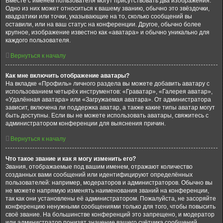
Вместе с именем пользователя могут присутствовать два изображения.
Одно из них может относиться к вашему званию, обычно это звёздочки,
квадратики или точки, указывающие на то, сколько сообщений вы
оставили, или на ваш статус на конференции. Другое, обычно более
крупное, изображение известно как «аватара» и обычно уникально для
каждого пользователя.
Вернуться к началу
Как мне включить отображение аватары?
На вкладке «Профиль» личного раздела вы можете добавить аватару с
использованием четырёх инструментов: «Граватар», «Галерея аватар»,
«Удалённая аватара» или «Загружаемая аватара». От администратора
зависит, включена ли поддержка аватар, а также какие типы аватар могут
быть доступны. Если вы не можете использовать аватары, свяжитесь с
администратором конференции для выяснения причин.
Вернуться к началу
Что такое звание и как я могу изменить его?
Звания, отображаемые под вашим именем, отражают количество
созданных вами сообщений или идентифицируют определённых
пользователей: например, модераторов и администраторов. Обычно вы
не можете напрямую изменять наименования званий на конференции,
так как они установлены её администратором. Пожалуйста, не засоряйте
конференцию ненужными сообщениями только для того, чтобы повысить
своё звание. На большинстве конференций это запрещено, и модератор
или администратор понизят значение вашего счётчика сообщений.