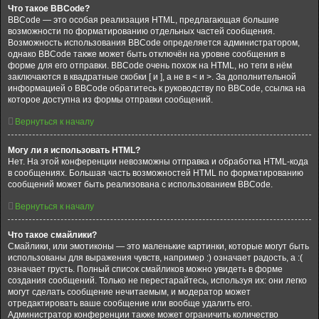
Что такое BBCode?
BBCode — это особая реализация HTML, предлагающая большие
возможности по форматированию отдельных частей сообщения.
Возможность использования BBCode определяется администратором,
однако BBCode также может быть отключён на уровне сообщения в
форме для его отправки. BBCode очень похож на HTML, но теги в нём
заключаются в квадратные скобки [ и ], а не в < и >. За дополнительной
информацией о BBCode обратитесь к руководству по BBCode, ссылка на
которое доступна из формы отправки сообщений.
Вернуться к началу
Могу ли я использовать HTML?
Нет. На этой конференции невозможны отправка и обработка HTML-кода
в сообщениях. Большая часть возможностей HTML по форматированию
сообщений может быть реализована с использованием BBCode.
Вернуться к началу
Что такое смайлики?
Смайлики, или эмотиконы — это маленькие картинки, которые могут быть
использованы для выражения чувств, например :) означает радость, а :(
означает грусть. Полный список смайликов можно увидеть в форме
создания сообщений. Только не перестарайтесь, используя их: они легко
могут сделать сообщение нечитаемым, и модератор может
отредактировать ваше сообщение или вообще удалить его.
Администратор конференции также может ограничить количество