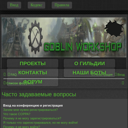
-
Вход
Кодекс
Правила
ПРОЕКТЫ
О ГИЛЬДИИ
КОНТАКТЫ
НАШИ БОТЫ
FAQ
Регистрация
Вход
ФОРУМ
П
Список форумов
о
Часто задаваемые вопросы
и
с
Вход на конференцию и регистрация
Зачем мне нужно регистрироваться?
к
Что такое COPPA?
Почему я не могу зарегистрироваться?
Я только что зарегистрировался, но не могу войти!
Почему я не могу войти?