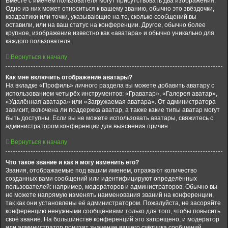
Вместе с именем пользователя могут присутствовать два изображения.
Одно из них может относиться к вашему званию, обычно это звёздочки,
квадратики или точки, указывающие на то, сколько сообщений вы
оставили, или на ваш статус на конференции. Другое, обычно более
крупное, изображение известно как «аватара» и обычно уникально для
каждого пользователя.
Вернуться к началу
Как мне включить отображение аватары?
На вкладке «Профиль» личного раздела вы можете добавить аватару с
использованием четырёх инструментов: «Граватар», «Галерея аватар»,
«Удалённая аватара» или «Загружаемая аватара». От администратора
зависит, включена ли поддержка аватар, а также какие типы аватар могут
быть доступны. Если вы не можете использовать аватары, свяжитесь с
администратором конференции для выяснения причин.
Вернуться к началу
Что такое звание и как я могу изменить его?
Звания, отображаемые под вашим именем, отражают количество
созданных вами сообщений или идентифицируют определённых
пользователей: например, модераторов и администраторов. Обычно вы
не можете напрямую изменять наименования званий на конференции,
так как они установлены её администратором. Пожалуйста, не засоряйте
конференцию ненужными сообщениями только для того, чтобы повысить
своё звание. На большинстве конференций это запрещено, и модератор
или администратор понизят значение вашего счётчика сообщений.