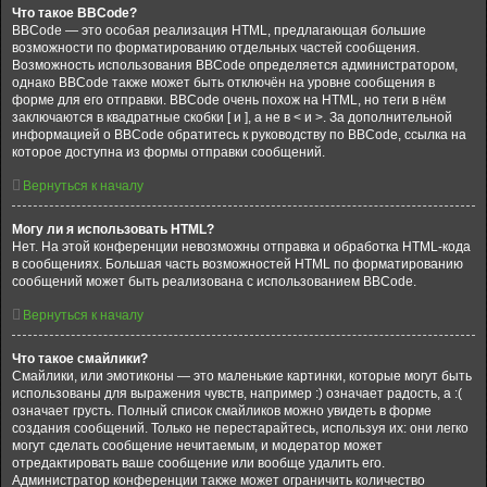
Что такое BBCode?
BBCode — это особая реализация HTML, предлагающая большие
возможности по форматированию отдельных частей сообщения.
Возможность использования BBCode определяется администратором,
однако BBCode также может быть отключён на уровне сообщения в
форме для его отправки. BBCode очень похож на HTML, но теги в нём
заключаются в квадратные скобки [ и ], а не в < и >. За дополнительной
информацией о BBCode обратитесь к руководству по BBCode, ссылка на
которое доступна из формы отправки сообщений.
Вернуться к началу
Могу ли я использовать HTML?
Нет. На этой конференции невозможны отправка и обработка HTML-кода
в сообщениях. Большая часть возможностей HTML по форматированию
сообщений может быть реализована с использованием BBCode.
Вернуться к началу
Что такое смайлики?
Смайлики, или эмотиконы — это маленькие картинки, которые могут быть
использованы для выражения чувств, например :) означает радость, а :(
означает грусть. Полный список смайликов можно увидеть в форме
создания сообщений. Только не перестарайтесь, используя их: они легко
могут сделать сообщение нечитаемым, и модератор может
отредактировать ваше сообщение или вообще удалить его.
Администратор конференции также может ограничить количество