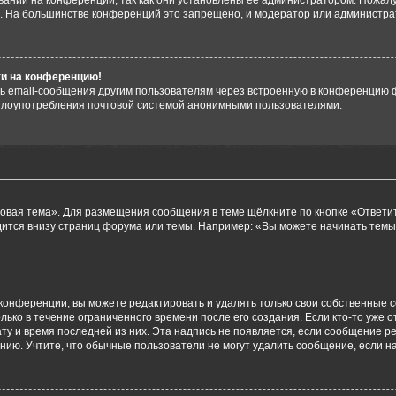
аний на конференции, так как они установлены её администратором. Пожал
е. На большинстве конференций это запрещено, и модератор или администра
ти на конференцию!
ь email-сообщения другим пользователям через встроенную в конференцию ф
ь злоупотребления почтовой системой анонимными пользователями.
овая тема». Для размещения сообщения в теме щёлкните по кнопке «Ответит
ится внизу страниц форума или темы. Например: «Вы можете начинать темы»
конференции, вы можете редактировать и удалять только свои собственные 
ько в течение ограниченного времени после его создания. Если кто-то уже 
дату и время последней из них. Эта надпись не появляется, если сообщение 
ию. Учтите, что обычные пользователи не могут удалить сообщение, если на 