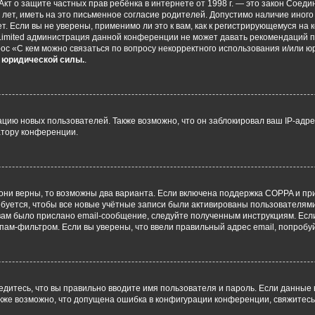
 или Акт о защите частных прав ребёнка в интернете от 1998 г. — это закон Со
т, иметь на это письменное согласие родителей. Допустимо наличие иного
 Если вы не уверены, применимо ли это к вам, как к регистрирующемуся на 
Limited администрация данной конференции не может давать рекомендаций 
ос «С кем можно связаться по вопросу некорректного использования и/или ю
т юридической силы.
.
ию новых пользователей. Также возможно, что он заблокировал ваш IP-адре
атору конференции.
они верны, то возможны два варианта. Если включена поддержка COPPA и при 
уется, чтобы все новые учётные записи были активированы пользователями
ам было прислано email-сообщение, следуйте полученным инструкциям. Если
пам-фильтром. Если вы уверены, что ввели правильный адрес email, попробу
едитесь, что вы правильно вводите имя пользователя и пароль. Если данные
Также возможно, что допущена ошибка в конфигурации конференции, свяжитес